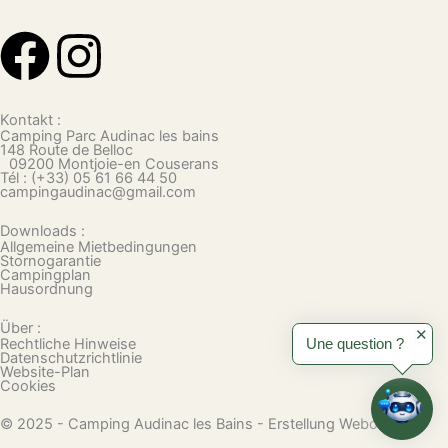
F
I
a
n
Kontakt :
c
s
Camping Parc Audinac les bains
148 Route de Belloc
09200 Montjoie-en Couserans
Tél : (+33) 05 61 66 44 50
e
t
campingaudinac@gmail.com
Downloads :
b
a
Allgemeine Mietbedingungen
Stornogarantie
Campingplan
o
g
Hausordnung
Über :
o
r
✕
Rechtliche Hinweise
Une question ?
Datenschutzrichtlinie
Website-Plan
k
a
Cookies
© 2025 - Camping Audinac les Bains - Erstellung Webo