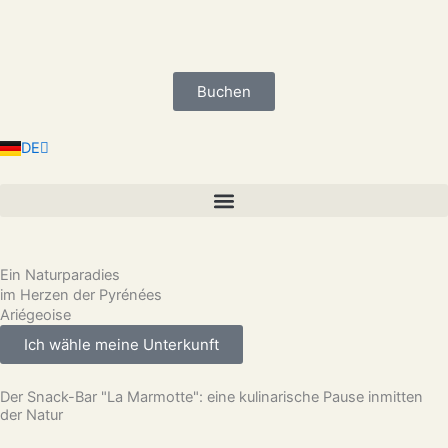
Zum
Inhalt
springen
Buchen
EN
ES
NL
DE
FR
Ein Naturparadies
im Herzen der Pyrénées
Ariégeoise
Ich wähle meine Unterkunft
Der Snack-Bar "La Marmotte": eine kulinarische Pause inmitten
der Natur