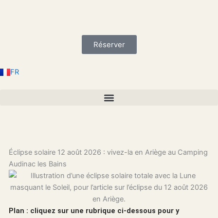
Aller
au
contenu
Réserver
EN
ES
NL
FR
DE
Éclipse solaire 12 août 2026 : vivez-la en Ariège au Camping
Audinac les Bains
Plan : cliquez sur une rubrique ci-dessous pour y