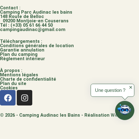
Contact :
Camping Parc Audinac les bains
148 Route de Belloc
09200 Montjoie-en Couserans
Tél : (+33) 05 61 66 44 50
campingaudinac@gmail.com
Téléchargements :
Conditions générales de location
Garantie annulation
Plan du camping
Règlement intérieur
À propos :
Mentions légales
Charte de confidentialité
Plan du site
Cookies
✕
Une question ?
F
I
a
n
c
s
e
t
© 2026 - Camping Audinac les Bains - Réalisation Webo
b
a
/
o
g