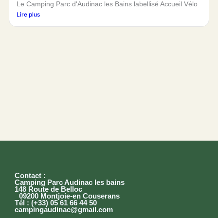
Le Camping Parc d'Audinac les Bains labellisé Accueil Vélo
Lire plus
Contact :
Camping Parc Audinac les bains
148 Route de Belloc
09200 Montjoie-en Couserans
Tél : (+33) 05 61 66 44 50
campingaudinac@gmail.com