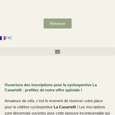
Aller
au
contenu
Réserver
EN
ES
NL
FR
DE
Ouverture des inscriptions pour la cyclosportive La
Casartelli : profitez de notre offre spéciale !
Amateurs de vélo, c’est le moment de réserver votre place
pour la célèbre cyclosportive
La Casartelli
! Les inscriptions
sont désormais ouvertes pour cette épreuve incontournable qui