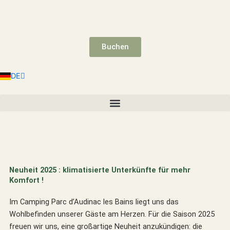
Zum
Inhalt
springen
Buchen
EN
ES
NL
DE
FR
Neuheit 2025 : klimatisierte Unterkünfte für mehr
Komfort !
Im Camping Parc d’Audinac les Bains liegt uns das
Wohlbefinden unserer Gäste am Herzen. Für die Saison 2025
freuen wir uns, eine großartige Neuheit anzukündigen: die