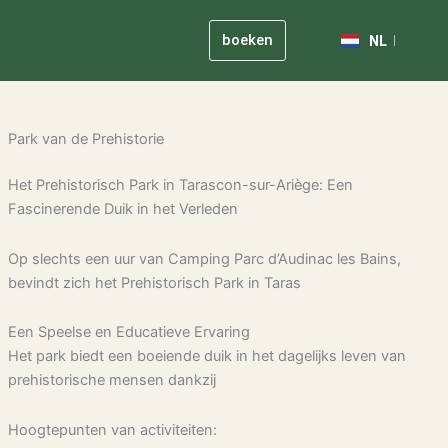
ES
Ga
FR
naar
boeken
NL
DE
de
Onze verpl
Praktische infor
inhoud
Park van de Prehistorie
Het Prehistorisch Park in Tarascon-sur-Ariège: Een
Fascinerende Duik in het Verleden
Op slechts een uur van Camping Parc d’Audinac les Bains,
bevindt zich het Prehistorisch Park in Taras
Een Speelse en Educatieve Ervaring
Het park biedt een boeiende duik in het dagelijks leven van
prehistorische mensen dankzij
Hoogtepunten van activiteiten: