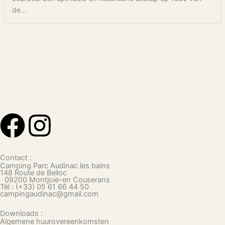
de...
F
I
a
n
Contact :
c
s
Camping Parc Audinac les bains
148 Route de Belloc
09200 Montjoie-en Couserans
Tél : (+33) 05 61 66 44 50
e
t
campingaudinac@gmail.com
Downloads :
Algemene huurovereenkomsten