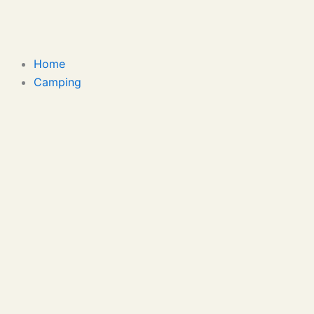
Ga
naar
de
inhoud
Home
Camping