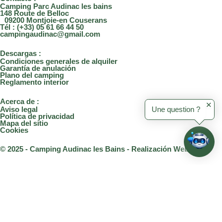
e
t
Camping Parc Audinac les bains
b
a
148 Route de Belloc
09200 Montjoie-en Couserans
o
g
Tél : (+33) 05 61 66 44 50
campingaudinac@gmail.com
o
r
k
a
Descargas :
m
Condiciones generales de alquiler
Garantía de anulación
Plano del camping
Reglamento interior
Acerca de :
✕
Une question ?
Aviso legal
Política de privacidad
Mapa del sitio
Cookies
© 2025 - Camping Audinac les Bains - Realización Webo
/