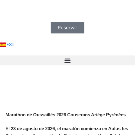
Ir
al
contenido
Reservar
EN
NL
FR
ES
DE
Marathon de Oussaillès 2026 Couserans Ariège Pyrénées
El 23 de agosto de 2026, el maratón comienza en Aulus-les-