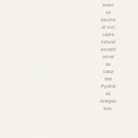
amigos o en solitario,
nuestro camping le
ofrece una amplia
gama de alojamientos
cómodos y actividades
adaptadas a todos los
gustos. Idealmente
ubicado para explorar
los paisajes
preservados de los
Pirineos, es el lugar
perfecto para
momentos de
relajación,
descubrimiento y
aventura. ¡Reserve
ahora para una
escapada inolvidable
en familia!