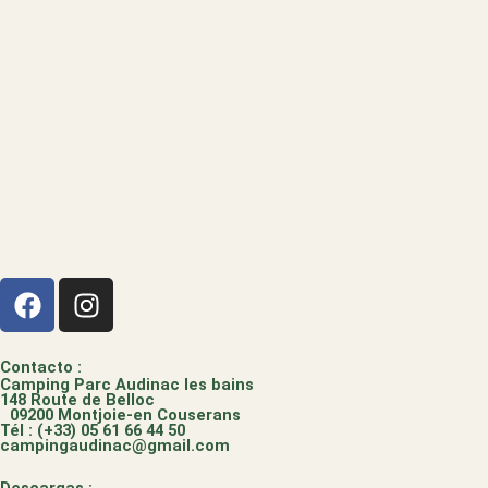
F
I
a
n
c
s
e
t
Contacto :
Camping Parc Audinac les bains
b
a
148 Route de Belloc
09200 Montjoie-en Couserans
o
g
Tél : (+33) 05 61 66 44 50
campingaudinac@gmail.com
o
r
k
a