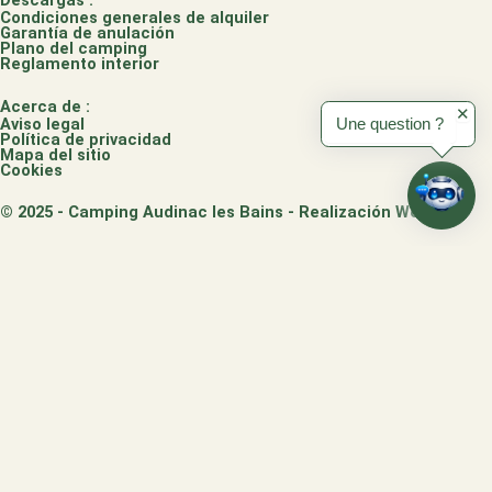
Descargas :
m
Condiciones generales de alquiler
Garantía de anulación
Plano del camping
Reglamento interior
Acerca de :
✕
Aviso legal
Une question ?
Política de privacidad
Mapa del sitio
Cookies
© 2025 - Camping Audinac les Bains - Realización Webo
/
SEMAINE SPÉCIALE -15%
-15%
Séjournez
7 nuits du 29 août au 5 septembre
2026 et profitez de
–
15%
sur une
sélection d’hébergements
du Parc d’Audinac les
Bains