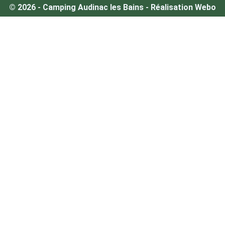
© 2026 - Camping Audinac les Bains - Réalisation Webo
SEMAINE SPÉCIALE -15%
-15%
Séjournez
7 nuits du 29 août au 5 septembre
2026
et profitez de –
15%
sur une
sélection
d’hébergements
du Parc d’Audinac les Bains