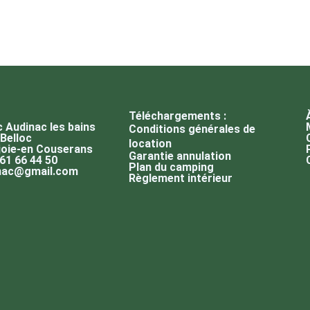
Téléchargements :
 Audinac les bains
Conditions générales de
Belloc
location
oie-en Couserans
Garantie annulation
 61 66 44 50
Plan du camping
nac@gmail.com
Règlement intérieur