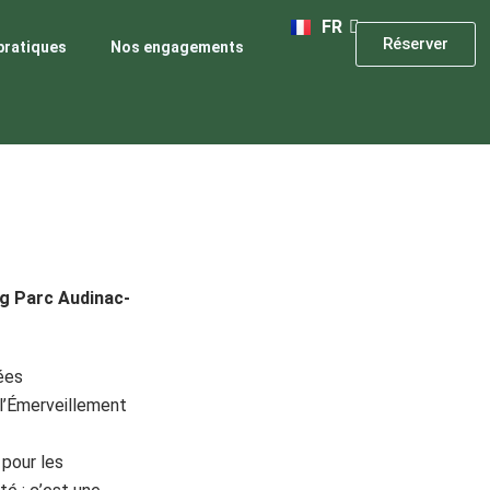
NL
FR
DE
Réserver
pratiques
Nos engagements
g Parc Audinac-
ées
 l’Émerveillement
 pour les