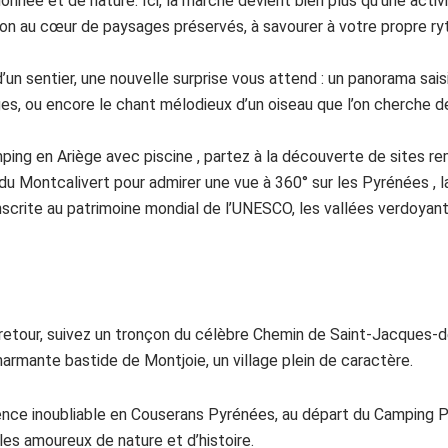
nnée et de nature. Ici, la marche devient bien plus qu’une activi
ion au cœur de paysages préservés, à savourer à votre propre ry
’un sentier, une nouvelle surprise vous attend : un panorama sais
es, ou encore le chant mélodieux d’un oiseau que l’on cherche d
ping en Ariège avec piscine , partez à la découverte de sites r
du Montcalivert pour admirer une vue à 360° sur les Pyrénées , l
 inscrite au patrimoine mondial de l’UNESCO, les vallées verdoyant
 retour, suivez un tronçon du célèbre Chemin de Saint-Jacques
harmante bastide de Montjoie, un village plein de caractère.
ence inoubliable en Couserans Pyrénées, au départ du Camping P
 les amoureux de nature et d’histoire.