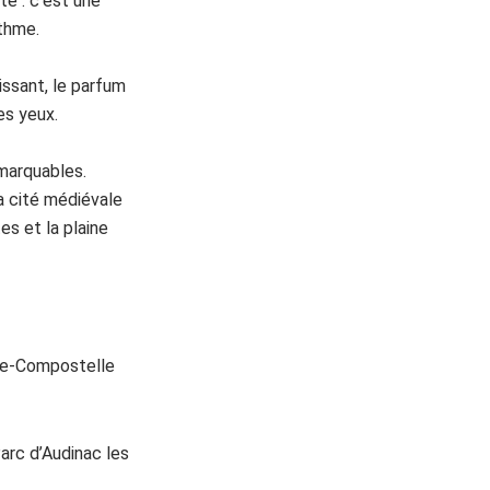
té : c’est une
thme.
issant, le parfum
es yeux.
emarquables.
a cité médiévale
es et la plaine
-de-Compostelle
arc d’Audinac les