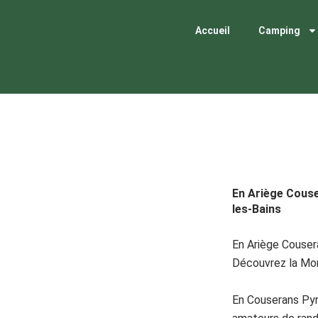
Aller
au
Accueil
Camping
contenu
En Ariège Couse
les-Bains
En Ariège Cousera
Découvrez la Mon
En Couserans Pyr