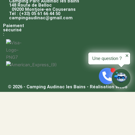
Camping Parc Audinac les bains
148 Route de Belloc
09200 Montjoie-en Couserans
Tél : (+33) 05 61 66 44 50
campingaudinac@gmail.com
Paiement
sécurisé
:
✕
Une question ?
© 2026 - Camping Audinac les Bains - Réalisation Webo
/
SEMAINE SPÉCIALE -15%